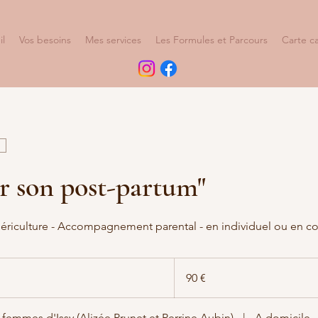
il
Vos besoins
Mes services
Les Formules et Parcours
Carte c
r son post-partum"
ériculture - Accompagnement parental - en individuel ou en c
90
euros
90 €
femmes d'Issy (Alizée Prunet et Perrine Aubin)
|
A domicile