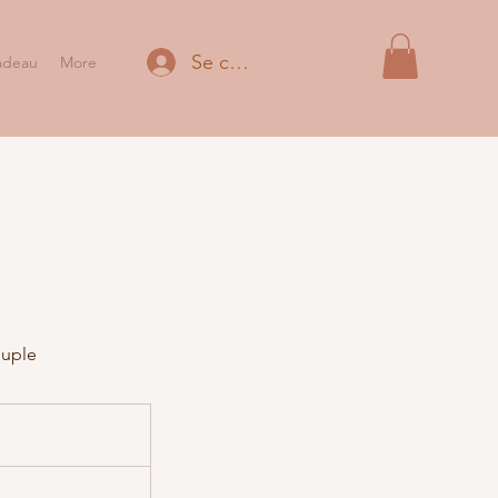
Se connecter
adeau
More
ouple