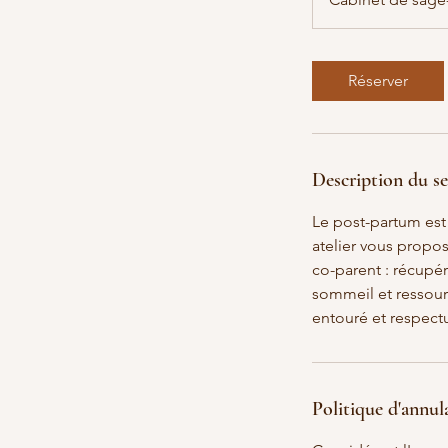
m
i
n
Réserver
Description du se
Le post-partum est
atelier vous propo
co-parent : récupé
sommeil et ressour
entouré et respect
Politique d'annul