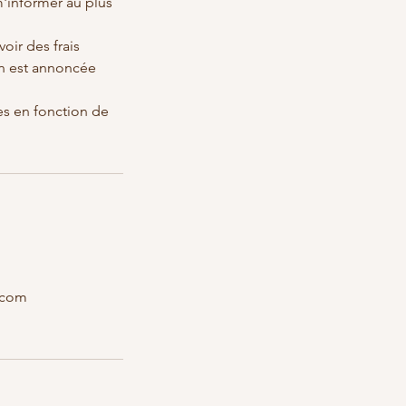
m'informer au plus
oir des frais
ion est annoncée
es en fonction de
.com