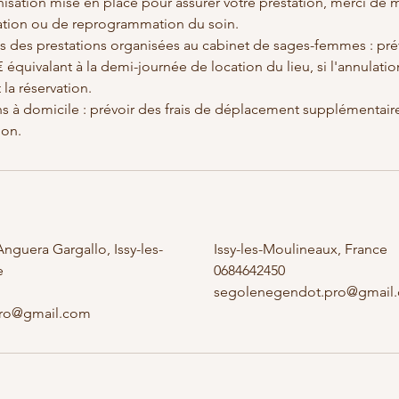
isation mise en place pour assurer votre prestation, merci de 
lation ou de reprogrammation du soin.
s des prestations organisées au cabinet de sages-femmes : prév
 équivalant à la demi-journée de location du lieu, si l'annulat
la réservation.
ons à domicile : prévoir des frais de déplacement supplémentair
ion.
Anguera Gargallo, Issy-les-
Issy-les-Moulineaux, France
e
0684642450
segolenegendot.pro@gmail
ro@gmail.com