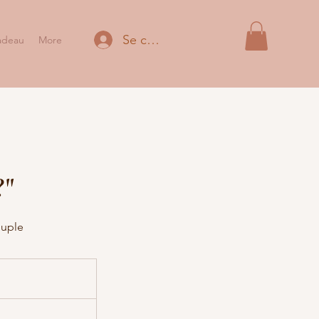
Se connecter
adeau
More
?"
ouple