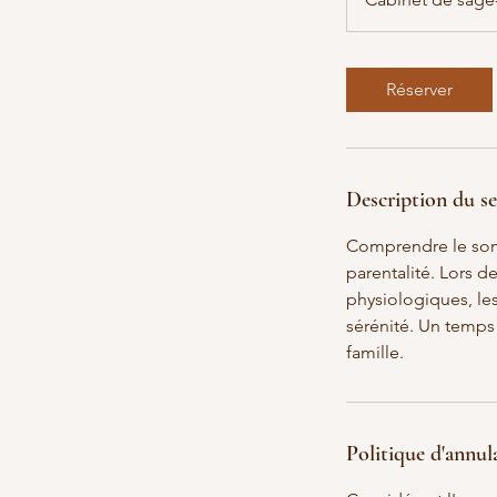
m
i
n
Réserver
Description du se
Comprendre le somm
parentalité. Lors 
physiologiques, le
sérénité. Un temps
famille.
Politique d'annul