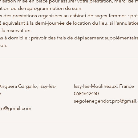
isation mise en place pour assurer votre prestation, merci de 
lation ou de reprogrammation du soin.
s des prestations organisées au cabinet de sages-femmes : prév
 équivalant à la demi-journée de location du lieu, si l'annulat
la réservation.
ons à domicile : prévoir des frais de déplacement supplémentair
ion.
Anguera Gargallo, Issy-les-
Issy-les-Moulineaux, France
e
0684642450
segolenegendot.pro@gmail
ro@gmail.com