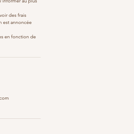
m'informer au plus
oir des frais
ion est annoncée
es en fonction de
.com