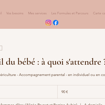
il
Vos besoins
Mes services
Les Formules et Parcours
Carte c
 du bébé : à quoi s'attendre 
ériculture - Accompagnement parental - en individuel ou en c
90
euros
90 €
femmes d'Issy (Alizée Prunet et Perrine Aubin)
|
A domicile